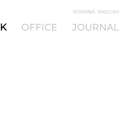
ROMÂNĂ
ENGLISH
K
OFFICE
JOURNAL